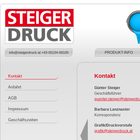
Skip to main content
Main menu
PRODUKT-INFO
info@steigerdruck.at +43-05234-68105
Kontakt
Kontakt
Anfahrt
Günter Steiger
Geschäftsführer
AGB
guenter.steiger@steigerdru
Impressum
Barbara Lanznaster
Korrespondenz
Geschäftszeiten
Grafik/Druckvorstufe
grafik@steigerdruck.at